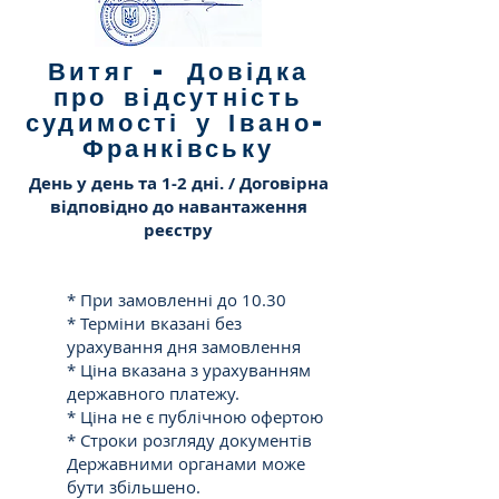
Гнучка Цінова Політика
Вартість юридичної послуги
Витяг - Довідка
формується індивідуально, виходячи зі
про відсутність
складності вирішуваної проблеми.
судимості у Івано-
Франківську
День у день та 1-2 дні. / Договірна
відповідно до навантаження
реєстру
* При замовленні до 10.30
* Терміни вказані без
урахування дня замовлення
* Ціна вказана з урахуванням
державного платежу.
* Ціна не є публічною офертою
* Строки розгляду документів
Державними органами може
бути збільшено.