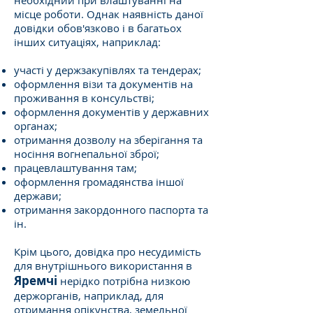
необхідний при влаштуванні на
місце роботи. Однак наявність даної
довідки обов'язково і в багатьох
інших ситуаціях, наприклад:
участі у держзакупівлях та тендерах;
оформлення візи та документів на
проживання в консульстві;
оформлення документів у державних
органах;
отримання дозволу на зберігання та
носіння вогнепальної зброї;
працевлаштування там;
оформлення громадянства іншої
держави;
отримання закордонного паспорта та
ін.
Крім цього, довідка про несудимість
для внутрішнього використання в
Яремчі
нерідко потрібна низкою
держорганів, наприклад, для
отримання опікунства, земельної