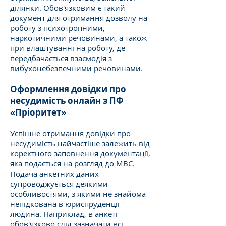
ділянки. Обов'язковим є такий
документ для отримання дозволу на
роботу з психотропними,
наркотичними речовинами, а також
при влаштуванні на роботу, де
передбачається взаємодія з
вибухонебезпечними речовинами.
Оформлення довідки про
несудимість онлайн з ПФ
«Пріоритет»
Успішне отримання довідки про
несудимість найчастіше залежить від
коректного заповнення документації,
яка подається на розгляд до МВС.
Подача анкетних даних
супроводжується деякими
особливостями, з якими не знайома
непідкована в юриспруденції
людина. Наприклад, в анкеті
обов'язково слід зазначати всі