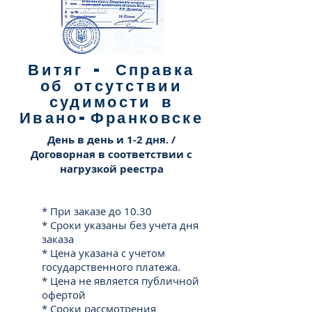
уровне и в короткие сроки
Витяг - Справка
Гибкая Ценовая Политика
об отсутствии
Стоимость юридической услуги
судимости в
формируется индивидуально, исходя из
сложности решаемой проблемы.
Ивано-Франковске
День в день и 1-2 дня. /
Договорная в соответствии с
нагрузкой реестра
* При заказе до 10.30
* Сроки указаны без учета дня
заказа
* Цена указана с учетом
государственного платежа.
* Цена не является публичной
офертой
* Сроки рассмотрения